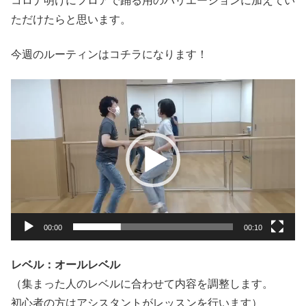
コロナ明けにフロアで踊る用のバリエーションに加えてい
ただけたらと思います。
今週のルーティンはコチラになります！
動
画
プ
レ
ー
ヤ
ー
00:00
00:10
レベル：オールレベル
（集まった人のレベルに合わせて内容を調整します。
初心者の方はアシスタントがレッスンを行います）