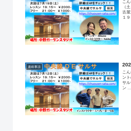
こん
（土
古屋
１９
2
連絡事項
こん
ント
サル
ン ..