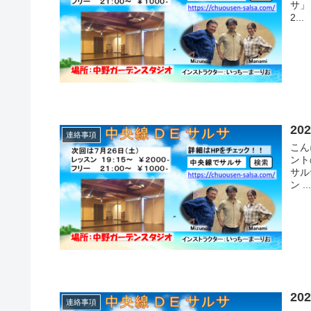
サ」
2...
2
連絡事項
こん
ント
サル
ン ..
2
連絡事項