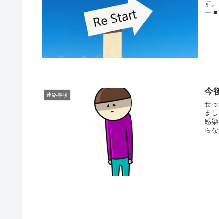
す。
ー ■
今
連絡事項
せっ
まし
感染
らな