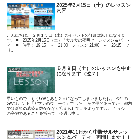
2025年2月15日（土）のレッスン
連絡事項
内容
こんにちは。 ２月１５日（土）のイベントの詳細は以下になりま
す。 ■ 2025年2月15日（土）「サルサの夜明け」レッスン＆パーテ
ィー ■ 時間： 19:15 ～ 21:00 レッスン 21:00 ～ 23:15 フ
リ...
５月９日（土）のレッスンも中止
連絡事項
になります（泣７）
早いもので、もうGWもあと２日になってしまいましたね。 今年の
GWはホント「ガマンのウィーク」でした。 その甲斐あってか、都内
では新規の感染者数がかなり抑えられているようですね。 もう少し
の辛抱であることを祈って、今週も中...
2021年11月から中野サルサレッ
連絡事項
スン＆パーティー再開します！！