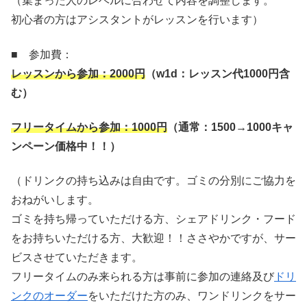
（集まった人のレベルに合わせて内容を調整します。
初心者の方はアシスタントがレッスンを行います）
■ 参加費：
レッスンから参加：
2000
円
（
w1d
：レッスン代
1000
円含
む）
フリータイムから参加：
1000
円
（通常：
1500→1000
キャ
ンペーン価格中！！）
（ドリンクの持ち込みは自由です。ゴミの分別にご協力を
おねがいします。
ゴミを持ち帰っていただける方、シェアドリンク・フード
をお持ちいただける方、大歓迎！！ささやかですが、サー
ビスさせていただきます。
フリータイムのみ来られる方は事前に参加の連絡及び
ドリ
ンクのオーダー
をいただけた方のみ、ワンドリンクをサー