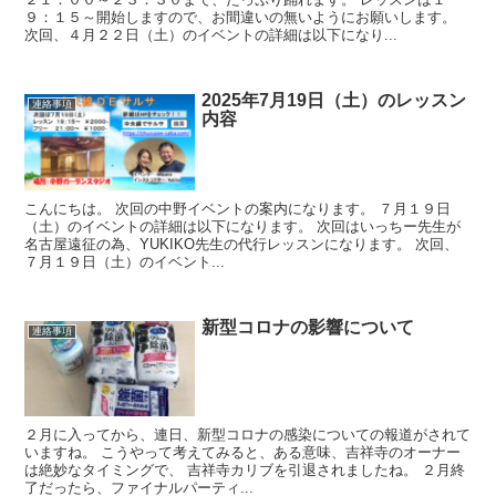
９：１５～開始しますので、お間違いの無いようにお願いします。
次回、４月２２日（土）のイベントの詳細は以下になり...
2025年7月19日（土）のレッスン
連絡事項
内容
こんにちは。 次回の中野イベントの案内になります。 ７月１９日
（土）のイベントの詳細は以下になります。 次回はいっちー先生が
名古屋遠征の為、YUKIKO先生の代行レッスンになります。 次回、
７月１９日（土）のイベント...
新型コロナの影響について
連絡事項
２月に入ってから、連日、新型コロナの感染についての報道がされて
いますね。 こうやって考えてみると、ある意味、吉祥寺のオーナー
は絶妙なタイミングで、 吉祥寺カリブを引退されましたね。 ２月終
了だったら、ファイナルパーティ...