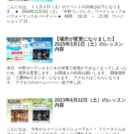
こんにちは。 １１月２日（土）のイベントの詳細は以下になりま
す。 ■ 2024年11月2日（土）「中野コングレス」ワークショップ＆
パフォーマンス＆パーティー ■ 時間： 19:15 ～ 21:00 ワーク
ショップ 21...
【場所が変更になりました】
連絡事項
2025年3月1日（土）のレッスン
内容
本日、中野ガーデンスタジオが停電で使用ができなくなってしまった
ため、場所を変更します。 お間違えの内容お願いします。 開催場所
は 「三鷹Meiスタジオ」になります。 アクセスはこちらになりま
す。 アクセスのホームページ↓ 急で申し訳...
2023年4月22日（土）のレッスン
連絡事項
内容
こんにちは。 今年からイベントをリニューアル！！ フリータイムは
２１：００～２３：３０まで、たっぷり踊れます。 レッスンは１