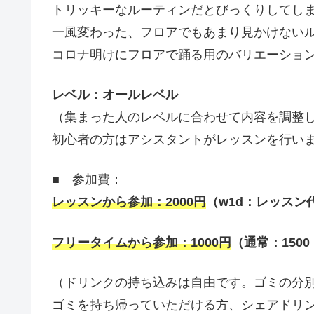
トリッキーなルーティンだとびっくりしてし
一風変わった、フロアでもあまり見かけない
コロナ明けにフロアで踊る用のバリエーショ
レベル：オールレベル
（集まった人のレベルに合わせて内容を調整
初心者の方はアシスタントがレッスンを行い
■ 参加費：
レッスンから参加：
2000
円
（
w1d
：レッスン
フリータイムから参加：
1000
円
（通常：
1500
（ドリンクの持ち込みは自由です。ゴミの分
ゴミを持ち帰っていただける方、シェアドリ