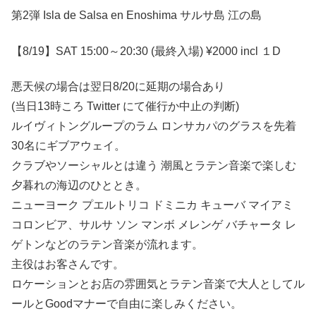
第2弾 Isla de Salsa en Enoshima サルサ島 江の島
【8/19】SAT 15:00～20:30 (最終入場) ¥2000 incl １D
悪天候の場合は翌日8/20に延期の場合あり
(当日13時ころ Twitter にて催行か中止の判断)
ルイヴィトングループのラム ロンサカパのグラスを先着
30名にギブアウェイ。
クラブやソーシャルとは違う 潮風とラテン音楽で楽しむ
夕暮れの海辺のひととき。
ニューヨーク プエルトリコ ドミニカ キューバ マイアミ
コロンビア、サルサ ソン マンボ メレンゲ バチャータ レ
ゲトンなどのラテン音楽が流れます。
主役はお客さんです。
ロケーションとお店の雰囲気とラテン音楽で大人としてル
ールとGoodマナーで自由に楽しみください。