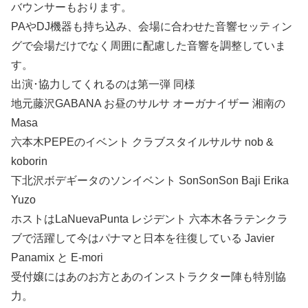
バウンサーもおります。
PAやDJ機器も持ち込み、会場に合わせた音響セッティン
グで会場だけでなく周囲に配慮した音響を調整していま
す。
出演･協力してくれるのは第一弾 同様
地元藤沢GABANA お昼のサルサ オーガナイザー 湘南の
Masa
六本木PEPEのイベント クラブスタイルサルサ nob &
koborin
下北沢ボデギータのソンイベント SonSonSon Baji Erika
Yuzo
ホストはLaNuevaPunta レジデント 六本木各ラテンクラ
ブで活躍して今はパナマと日本を往復している Javier
Panamix と E-mori
受付嬢にはあのお方とあのインストラクター陣も特別協
力。