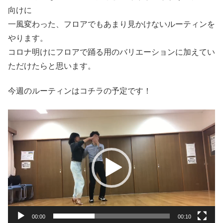
向けに
一風変わった、フロアでもあまり見かけないルーティンを
やります。
コロナ明けにフロアで踊る用のバリエーションに加えてい
ただけたらと思います。
今週のルーティンはコチラの予定です！
動
画
プ
レ
ー
ヤ
ー
00:00
00:10