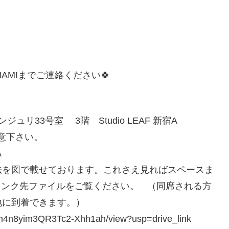
AMIまでご連絡ください🍀
ジュリ33号室 3階 Studio LEAF 新宿A
意下さい。
A
法を図で載せております。これさえ見ればスペースま
リンク先ファイルをご覧ください。 （同席される方
地に到着できます。）
-Sm4n8yim3QR3Tc2-Xhh1ah/view?usp=drive_link