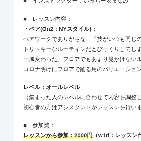
■ インストラクター：いっちー＆まなみ
■ レッスン内容：
・ペア(On2：NYスタイル)：
ペアワークでありがちな、「技がいつも同じ
トリッキーなルーティンだとびっくりしてし
一風変わった、フロアでもあまり見かけない
コロナ明けにフロアで踊る用のバリエーショ
レベル：オールレベル
（集まった人のレベルに合わせて内容を調整
初心者の方はアシスタントがレッスンを行い
■ 参加費：
レッスンから参加：
2000
円
（
w1d
：レッスン