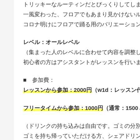
トリッキーなルーティンだとびっくりしてし
一風変わった、フロアでもあまり見かけない
コロナ明けにフロアで踊る用のバリエーショ
レベル：オールレベル
（集まった人のレベルに合わせて内容を調整
初心者の方はアシスタントがレッスンを行い
■ 参加費：
レッスンから参加：
2000
円
（
w1d
：レッスン
フリータイムから参加：
1000
円
（通常：
1500
（ドリンクの持ち込みは自由です。ゴミの分
ゴミを持ち帰っていただける方、シェアドリ