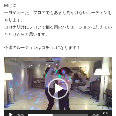
向けに
一風変わった、フロアでもあまり見かけないルーティンを
やります。
コロナ明けにフロアで踊る用のバリエーションに加えてい
ただけたらと思います。
今週のルーティンはコチラ↓になります！
動
画
プ
レ
ー
ヤ
ー
00:00
00:09